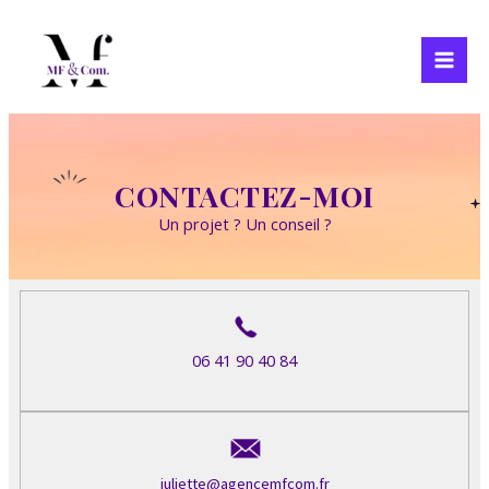
Aller
Mai
au
Men
contenu
CONTACTEZ-MOI
Un projet ? Un conseil ?
06 41 90 40 84
juliette@agencemfcom.fr